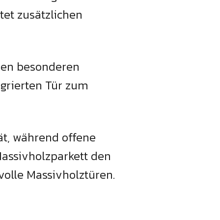
etet zusätzlichen
inen besonderen
egrierten Tür zum
ät, während offene
assivholzparkett den
volle Massivholztüren.