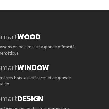
Smart
WOOD
aisons en bois massif à grande efficacité
nergétique
Smart
WINDOW
enêtres bois-alu efficaces et de grande
ualité
Smart
DESIGN
ménagement, mobilier et cuisines sur