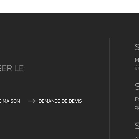
M
ER LE
é
F
DE MAISON
DEMANDE DE DEVIS
q
A