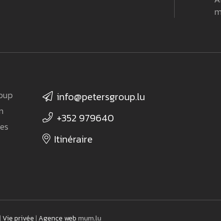
m
roup
info@petersgroup.lu
rn
+352 979640
ges
Itinéraire
|
Vie privée
|
Agence web
mum.lu